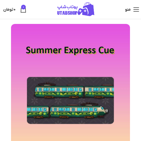
0
منو
0
تومان