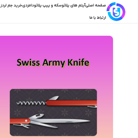
صفحه اصلی
آیتم های پلاتو
سکه و پیپ پلاتو
دامزدی
خرید جم لردز 
ارتباط با ما