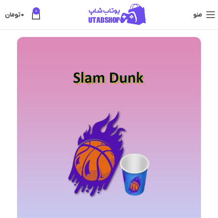
0
منو
0
تومان