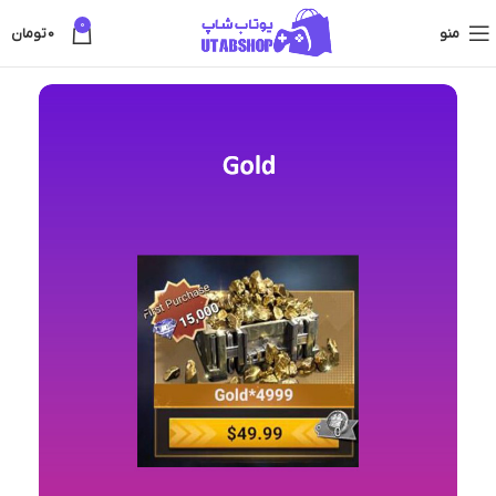
0
منو
0
تومان