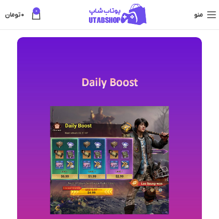
0
منو
0
تومان