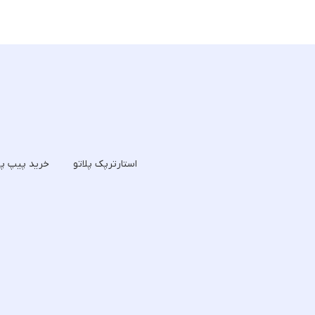
استارترپک پلاتو
خرید پیپ پل