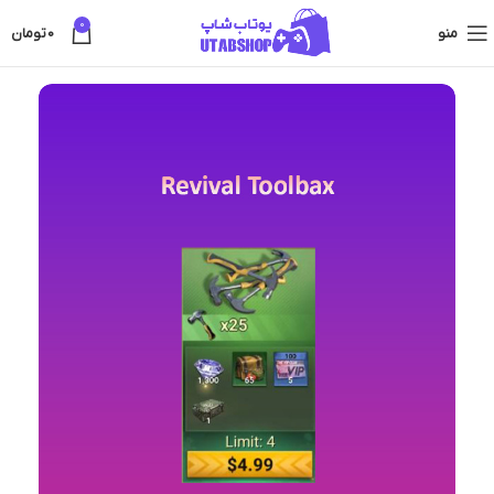
0
منو
0
تومان