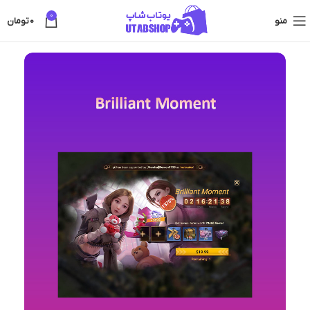
0
منو
0
تومان