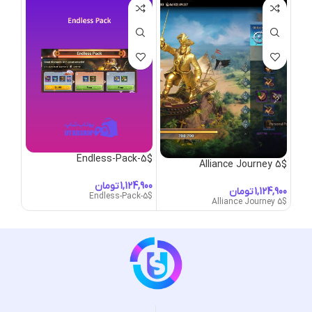
 10$
Endless-Pack-5$
Alliance Journey 5$
تومان
تومان
 10$
Endless-Pack-5$
Alliance Journey 5$