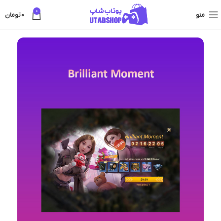
0
منو
0
تومان