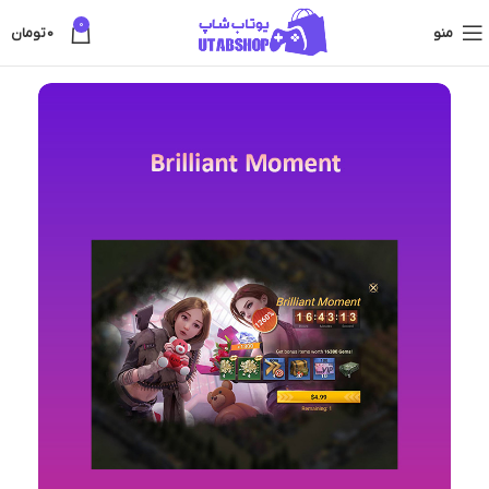
0
منو
0
تومان