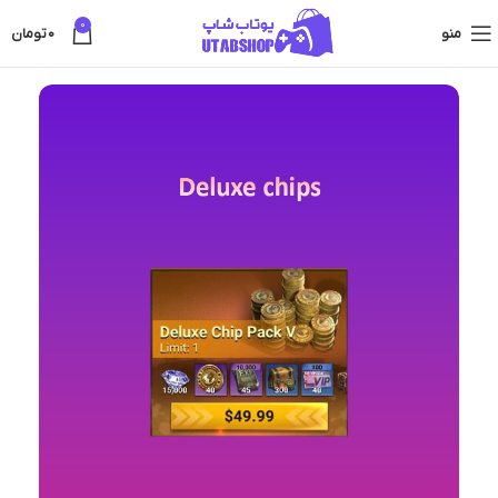
0
منو
0
تومان